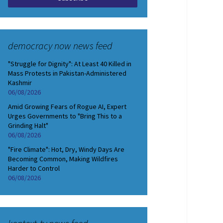
democracy now news feed
"Struggle for Dignity": At Least 40 Killed in
Mass Protests in Pakistan-Administered
Kashmir
06/08/2026
Amid Growing Fears of Rogue AI, Expert
Urges Governments to "Bring This to a
Grinding Halt"
06/08/2026
"Fire Climate": Hot, Dry, Windy Days Are
Becoming Common, Making Wildfires
Harder to Control
06/08/2026