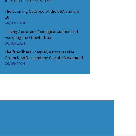
kontext-tv news feed
The Looming Collapse of the USA and the
EU
06/09/2024
Linking Social and Ecological Justice and
Escaping the Growth Trap
06/09/2024
The "Neoliberal Plague", a Progressive
Green New Deal and the Climate Movement
06/09/2024