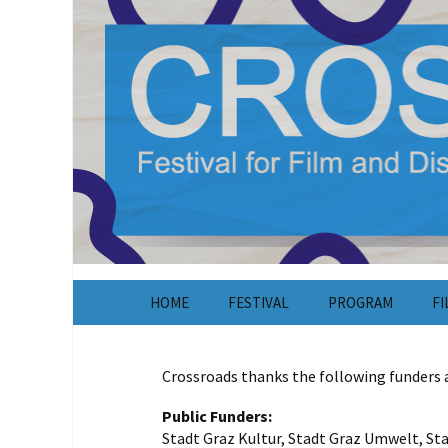
CROSSROADS Festival for Documentar
Crossroads F
Skip
HOME
FESTIVAL
PROGRAM
FI
to
content
About
Crossroads thanks the following funders 
Tickets
Public Funders:
Stadt Graz Kultur, Stadt Graz Umwelt, Sta
Organisation