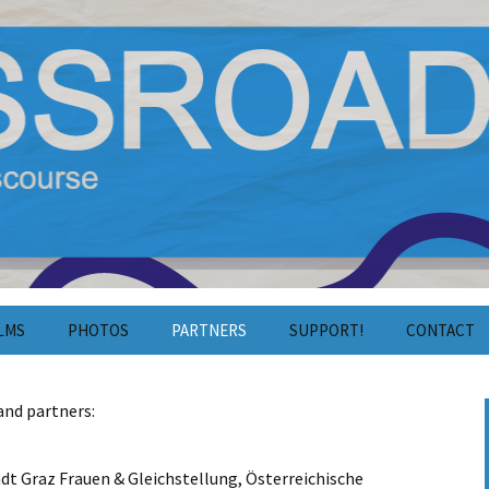
y Film and Discourse
estival 2024
LMS
PHOTOS
PARTNERS
SUPPORT!
CONTACT
Photos 2025
Crowdfunding
Contact
and partners:
Photos 2024
Volunteering
Press
dt Graz Frauen & Gleichstellung, Österreichische
Photos 2023
Cooperation