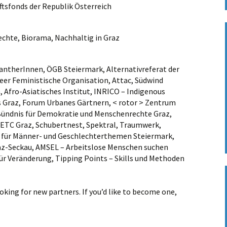
nftsfonds der Republik Österreich
Photos 2022
Sponsoring
echte, Biorama, Nachhaltig in Graz
Translation
PantherInnen, ÖGB Steiermark, Alternativreferat der
eer Feministische Organisation, Attac, Südwind
 Afro-Asiatisches Institut, INRICO – Indigenous
s Graz, Forum Urbanes Gärtnern, < rotor > Zentrum
 Bündnis für Demokratie und Menschenrechte Graz,
 ETC Graz, Schubertnest, Spektral, Traumwerk,
n für Männer- und Geschlechterthemen Steiermark,
raz-Seckau, AMSEL – Arbeitslose Menschen suchen
r Veränderung, Tipping Points – Skills und Methoden
king for new partners. If you’d like to become one,