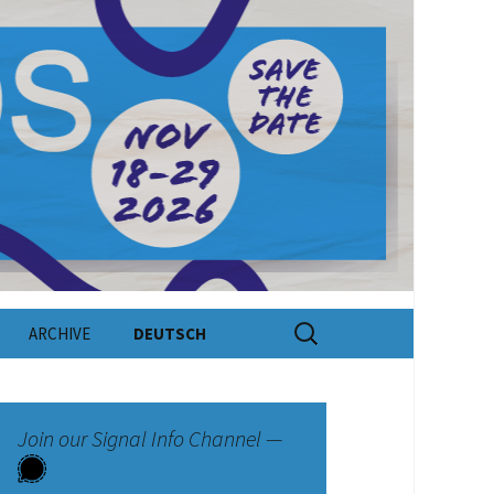
Search
ARCHIVE
DEUTSCH
for:
Join our Signal Info Channel —