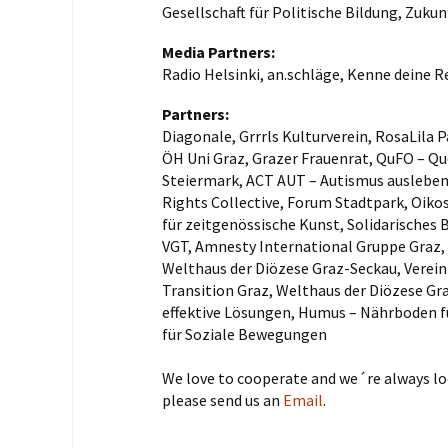
Gesellschaft für Politische Bildung, Zuku
Venues
Media Partners:
Radio Helsinki, an.schläge, Kenne deine R
How to get here
Partners:
Diagonale, Grrrls Kulturverein, RosaLila 
ÖH Uni Graz, Grazer Frauenrat, QuFO – Qu
Steiermark, ACT AUT – Autismus ausleben,
Rights Collective, Forum Stadtpark, Oiko
für zeitgenössische Kunst, Solidarisches
VGT, Amnesty International Gruppe Graz,
Welthaus der Diözese Graz-Seckau, Verei
Transition Graz, Welthaus der Diözese G
effektive Lösungen, Humus – Nährboden fü
für Soziale Bewegungen
We love to cooperate and we´re always loo
please send us an
Email
.